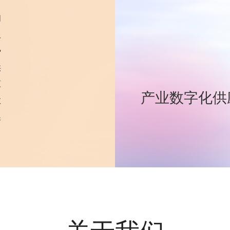
间
服
势
供
应
产业数字化供
数
换