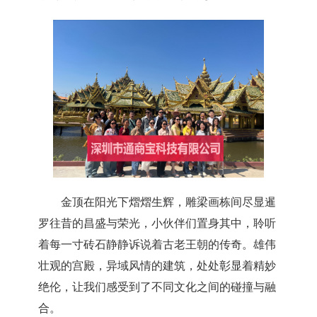
金顶在阳光下熠熠生辉，雕梁画栋间尽显暹
罗往昔的昌盛与荣光，小伙伴们置身其中，聆听
着每一寸砖石静静诉说着古老王朝的传奇。雄伟
壮观的宫殿，异域风情的建筑，处处彰显着精妙
绝伦，让我们感受到了不同文化之间的碰撞与融
合。