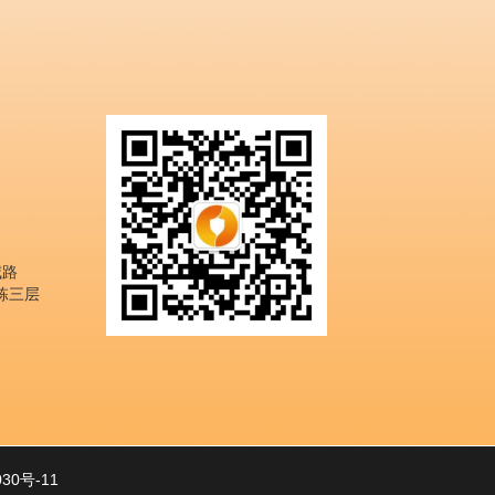
威路
栋三层
030号-11