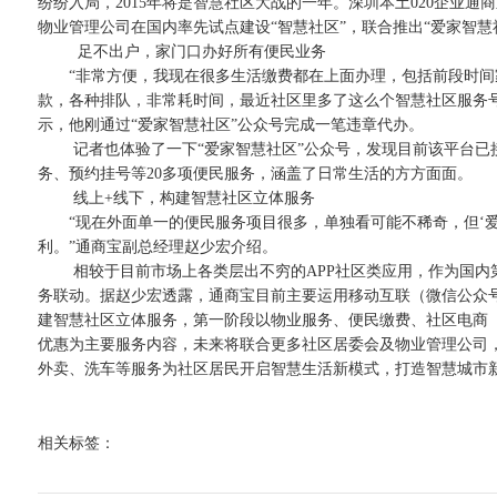
纷纷入局，2015年将是智慧社区大战的一年。深圳本土020企业通
物业管理公司在国内率先试点建设“智慧社区”，联合推出“爱家智
足不出户，家门口办好所有便民业务
“非常方便，我现在很多生活缴费都在上面办理，包括前段时间
款，各种排队，非常耗时间，最近社区里多了这么个智慧社区服务
示，他刚通过“爱家智慧社区”公众号完成一笔违章代办。
记者也体验了一下“爱家智慧社区”公众号，发现目前该平台已接
务、预约挂号等20多项便民服务，涵盖了日常生活的方方面面。
线上+线下，构建智慧社区立体服务
“现在外面单一的便民服务项目很多，单独看可能不稀奇，但‘爱
利。”通商宝副总经理赵少宏介绍。
相较于目前市场上各类层出不穷的APP社区类应用，作为国内第
务联动。据赵少宏透露，通商宝目前主要运用移动互联（微信公众号
建智慧社区立体服务，第一阶段以物业服务、便民缴费、社区电商
优惠为主要服务内容，未来将联合更多社区居委会及物业管理公司
外卖、洗车等服务为社区居民开启智慧生活新模式，打造智慧城市
相关标签：