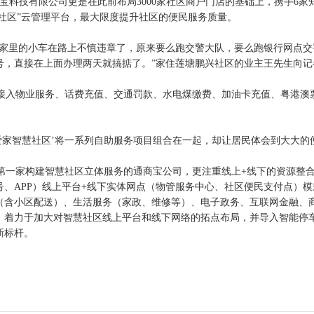
商宝科技有限公司更是在此前布局3000家社区商户门店的基础上，携手6家
慧社区”云管理平台，最大限度提升社区的便民服务质量。
家里的小车在路上不慎违章了，原来要么跑交警大队，要么跑银行网点交
号，直接在上面办理两天就搞掂了。”家住莲塘鹏兴社区的业主王先生向记
入物业服务、话费充值、交通罚款、水电煤缴费、加油卡充值、粤港澳
家智慧社区’将一系列自助服务项目组合在一起，却让居民体会到大大的
一家构建智慧社区立体服务的通商宝公司，更注重线上+线下的资源整
、APP）线上平台+线下实体网点（物管服务中心、社区便民支付点）模
（含小区配送）、生活服务（家政、维修等）、电子政务、互联网金融、
，着力于加大对智慧社区线上平台和线下网络的拓点布局，并导入智能停
新标杆。